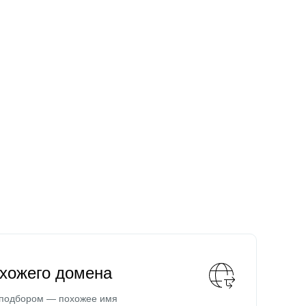
охожего домена
 подбором — похожее имя