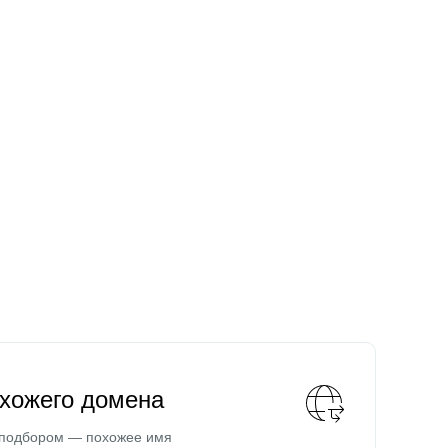
охожего домена
 подбором — похожее имя