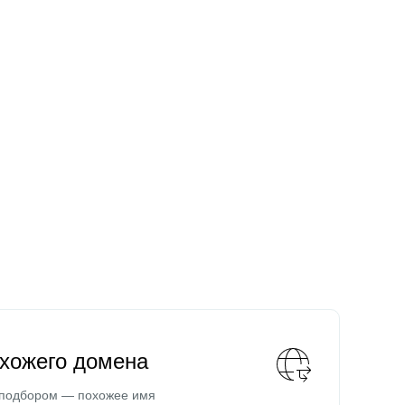
охожего домена
 подбором — похожее имя